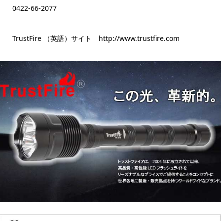
0422-66-2077
TrustFire （英語）サイト http://www.trustfire.com