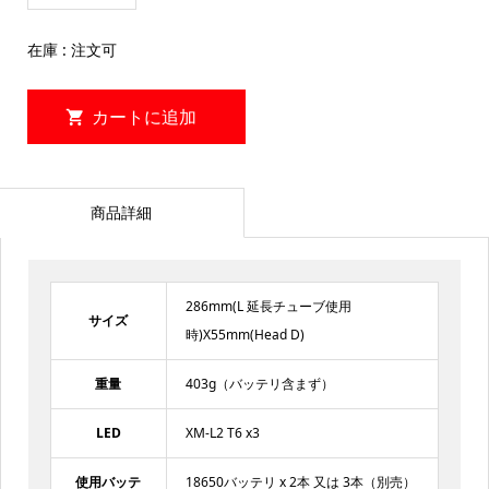
在庫 : 注文可
商品詳細
286mm(L 延長チューブ使用
サイズ
時)X55mm(Head D)
重量
403g（バッテリ含まず）
LED
XM-L2 T6 x3
使用バッテ
18650バッテリ x 2本 又は 3本（別売）